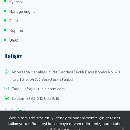
Kyocera
Manage Engine
Ruijie
Sophos
Qnap
İletişim
Abbasağa Mahallesi, Yıldız Caddesi Tevfik Paşa Konağı No: 49
Kat:1 D:6, 34353 Beşiktaş/İstanbul
Email:
info@aktuelsistem.com
Telefon:
+ (90) 212 503 1818
Web sitemizde size en iyi deneyimi sunabilmemiz için çerezleri
kullanıyoruz. Bu siteyi kullanmaya devam ederseniz, bunu kabul
ettiğinizi varsayarız.